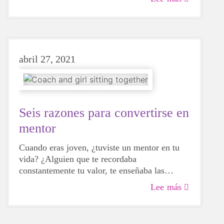
significa que no deban intentarlo. Para bien o
para mal, al probar diferentes actividades, las
niñas podrán descubrir más sobre sí mismas,
qué les hace felices y qué opciones les gustaría
elegir en el futuro.
abril 27, 2021
Seis razones para convertirse en
mentor
Cuando eras joven, ¿tuviste un mentor en tu
vida? ¿Alguien que te recordaba
constantemente tu valor, te enseñaba las
normas y se tomaba el tiempo para
Lee más
escucharte? Si tu respuesta es afirmativa, es
probable que ahora mismo estés sonriendo y
recordando con cariño una gran lección que te