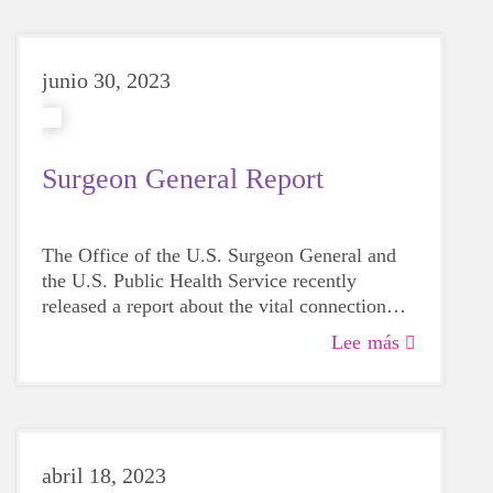
junio 30, 2023
Surgeon General Report
The Office of the U.S. Surgeon General and
the U.S. Public Health Service recently
released a report about the vital connection
between physical activity and mental health.
Lee más
In it, Dr. Murthy highlighted Girls on the Run
as an example of a program for girls to learn
life skills through engaging activities and
lessons. I wanted you to have a copy.
abril 18, 2023